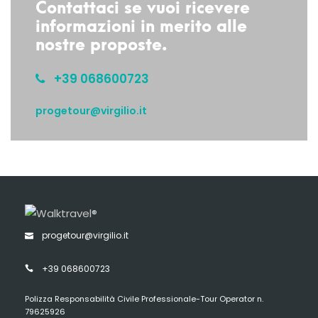
Contattaci se vuoi ricevere
informazioni in merito alle
nostre proposte.
+39 068600723
progetour@virgilio.it
progetour@virgilio.it
+39 068600723
Polizza Responsabilità Civile Professionale-Tour Operator n.
79625926