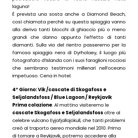
laguna!
È prevista una sosta anche a Diamond Beach,
così chiamata perché su questa spiaggia vanno
alla deriva tanti blocchi di ghiaccio più o meno
grandi che danno appunto l’effetto di tanti
diamanti. Sulla via del rientro passeremo per la
famosa spiaggia nera di Dyrholaey, il luogo più
fotografato d’Islanda con i suoi faraglioni rocciosi
che sembrano testimoni millenari nell’oceano
impetuoso. Cena in hotel.
4° Giorno: Vik /cascate di Skogafoss e
Seljalandsfoss / Blue Lagoon / Reykjavik
Prima colazione
. Al mattino visiteremo le
cascate Skogafoss e Seljalandsfoss
oltre al
celebre vulcano E
yjafjallajökull, che tanti problemi
creò al traporto aereo mondiale nel 2010. Prima
di tornare a Reykjavik, potremo accedere alla