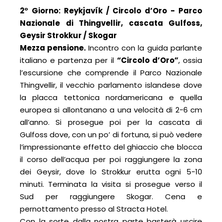
2° Giorno: Reykjavík / Circolo d’Oro - Parco
Nazionale di Thingvellir, cascata Gulfoss,
Geysir Strokkur / Skogar
Mezza pensione.
Incontro con la guida parlante
italiano e partenza per il
“Circolo d’Oro”
, ossia
l’escursione che comprende il Parco Nazionale
Thingvellir, il vecchio parlamento islandese dove
la placca tettonica nordamericana e quella
europea si allontanano a una velocità di 2-6 cm
all’anno. Si prosegue poi per la cascata di
Gulfoss dove, con un po’ di fortuna, si può vedere
l’impressionante effetto del ghiaccio che blocca
il corso dell’acqua per poi raggiungere la zona
dei Geysir, dove lo Strokkur erutta ogni 5-10
minuti. Terminata la visita si prosegue verso il
Sud per raggiungere Skogar. Cena e
pernottamento presso al Stracta Hotel.
Con la sorte dalla nostra parte basterà uscire