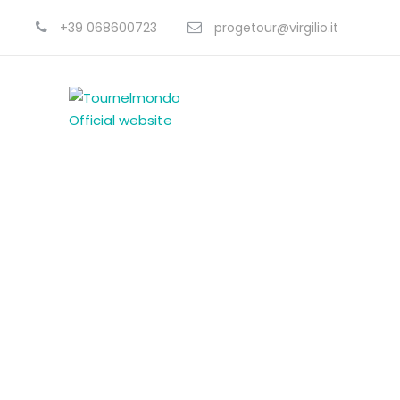
+39 068600723
progetour@virgilio.it
Le Nostre Destinazio