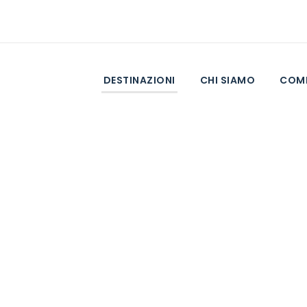
DESTINAZIONI
CHI SIAMO
COME
ni in Asia