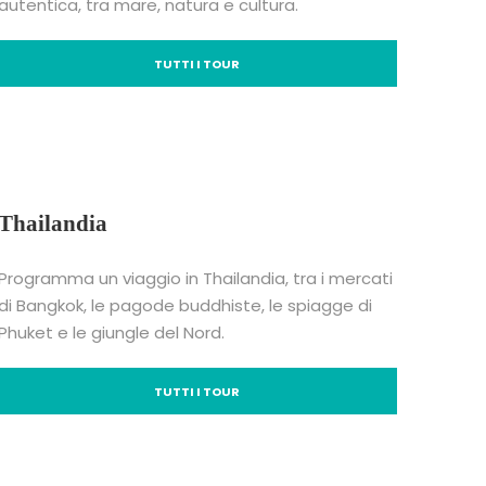
autentica, tra mare, natura e cultura.
TUTTI I TOUR
Thailandia
Programma un viaggio in Thailandia
, tra i mercati
di Bangkok, le pagode buddhiste, le spiagge di
Phuket e le giungle del Nord.
TUTTI I TOUR