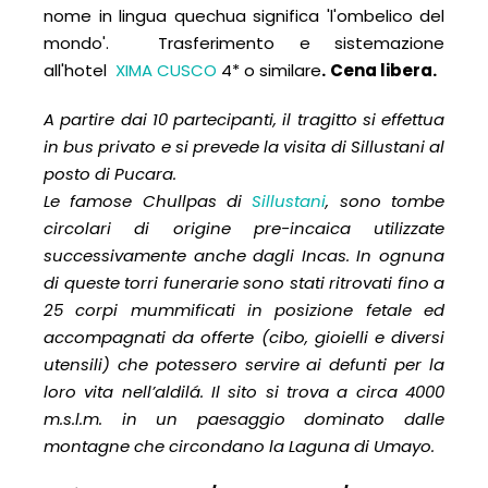
nome in lingua quechua significa 'l'ombelico del
mondo'. Trasferimento e sistemazione
all'hotel
XIMA CUSCO
4* o similare
.
Cena libera.
A partire dai 10 partecipanti, il tragitto si effettua
in bus privato e si prevede la visita di Sillustani al
posto di Pucara.
Le famose Chullpas di
Sillustani
, sono tombe
circolari di origine pre-incaica utilizzate
successivamente anche dagli Incas. In ognuna
di queste torri funerarie sono stati ritrovati fino a
25 corpi mummificati in posizione fetale ed
accompagnati da offerte (cibo, gioielli e diversi
utensili) che potessero servire ai defunti per la
loro vita nell’aldilá. Il sito si trova a circa 4000
m.s.l.m. in un paesaggio dominato dalle
montagne che circondano la Laguna di Umayo.