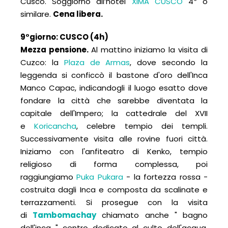
Cusco. Soggiorno all’hotel
XIMA CUSCO
4* o
similare.
Cena libera.
9°giorno: CUSC
O (4h)
Mezza pensione.
Al mattino iniziamo la visita di
Cuzco: la
Plaza de Armas
, dove secondo la
leggenda si conficcò il bastone d'oro dell'Inca
Manco Capac, indicandogli il luogo esatto dove
fondare la città che sarebbe diventata la
capitale dell'Impero; la cattedrale del XVII
e
Koricancha
, celebre tempio dei templi.
Successivamente visita alle rovine fuori città.
Iniziamo con l'anfiteatro di Kenko, tempio
religioso di forma complessa, poi
raggiungiamo
Puka Pukara
- la fortezza rossa -
costruita dagli Inca e composta da scalinate e
terrazzamenti. Si prosegue con la visita
di
Tambomachay
chiamato anche " bagno
dell'inca " centro dedicato al culto dell'acqua,