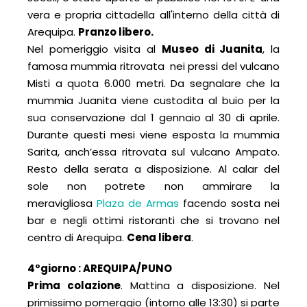
vera e propria cittadella all'interno della città di
Arequipa.
Pranzo libero.
Nel pomeriggio visita al
Museo di Juanita
, la
famosa mummia ritrovata nei pressi del vulcano
Misti a quota 6.000 metri. Da segnalare che la
mummia Juanita viene custodita al buio per la
sua conservazione dal 1 gennaio al 30 di aprile.
Durante questi mesi viene esposta la mummia
Sarita, anch’essa ritrovata sul vulcano Ampato.
Resto della serata a disposizione. Al calar del
sole non potrete non ammirare la
meravigliosa
Plaza de Armas
facendo sosta nei
bar e negli ottimi ristoranti che si trovano nel
centro di Arequipa.
Cena libera
.
4°giorno : AREQUIPA
/PUN
O
Prima colazione
. Mattina a disposizione. Nel
primissimo pomerggio (intorno alle 13:30) si parte