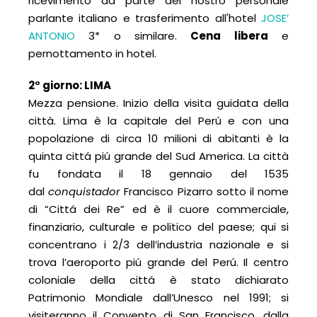
ricevimento da parte del nostro personale
parlante italiano e trasferimento all'hotel
JOSE’
ANTONIO
3* o similare.
Cena libera
e
pernottamento in hotel.
2° giorno: LIMA
Mezza pensione. Inizio della visita guidata della
città. Lima è la capitale del Perú e con una
popolazione di circa 10 milioni di abitanti è la
quinta cittá piú grande del Sud America. La città
fu fondata il 18 gennaio del 1535
dal
conquistador
Francisco Pizarro sotto il nome
di “Cittá dei Re” ed è il cuore commerciale,
finanziario, culturale e politico del paese; qui si
concentrano i 2/3 dell’industria nazionale e si
trova l’aeroporto piú grande del Perú. Il centro
coloniale della cittá è stato dichiarato
Patrimonio Mondiale dall’Unesco nel 1991; si
visiteranno il Convento di San Francisco, dalla