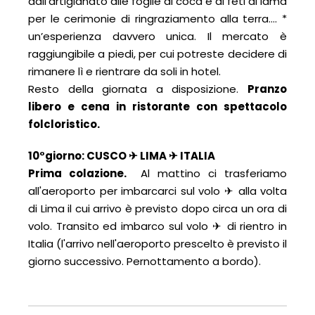
dall’artigianato alle foglie di coca e ai feti di lama
per le cerimonie di ringraziamento alla terra…. *
un’esperienza davvero unica. Il mercato è
raggiungibile a piedi, per cui potreste decidere di
rimanere lì e rientrare da soli in hotel.
Resto della giornata a disposizione.
Pranzo
libero e c
ena in ristorante con spettacolo
folcloristico.
10°giorno: CUSCO ✈ LIMA ✈ ITALIA
Prima colazione.
Al mattino ci trasferiamo
all'aeroporto per imbarcarci sul volo ✈ alla volta
di Lima il cui arrivo è previsto dopo circa un ora di
volo. Transito ed imbarco sul volo ✈ di rientro in
Italia (l'arrivo nell'aeroporto prescelto è previsto il
giorno successivo. Pernottamento a bordo).