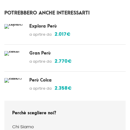
POTREBBERO ANCHE INTERESSARTI
Explora Perù
2.017€
a aprtire da
Gran Perù
2.770€
a aprtire da
Perù Colca
2.358€
a aprtire da
Perchè scegliere noi?
Chi Siamo