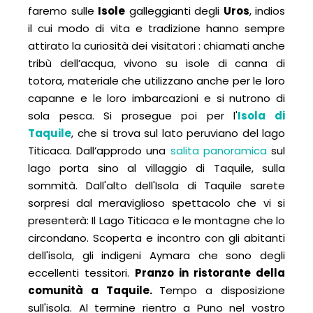
faremo sulle
Isole
galleggianti degli
Uros
, indios
il cui modo di vita e tradizione hanno sempre
attirato la curiosità dei visitatori : chiamati anche
tribù dell’acqua, vivono su isole di canna di
totora, materiale che utilizzano anche per le loro
capanne e le loro imbarcazioni e si nutrono di
sola pesca. Si prosegue poi per l'
Isola di
Taquile
, che si trova sul lato peruviano del lago
Titicaca. Dall’approdo una
salita panoramica
sul
lago porta sino al villaggio di Taquile, sulla
sommità. Dall'alto dell'Isola di Taquile sarete
sorpresi dal meraviglioso spettacolo che vi si
presenterà: Il Lago Titicaca e le montagne che lo
circondano. Scoperta e incontro con gli abitanti
dell'isola, gli indigeni Aymara che sono degli
eccellenti tessitori.
Pranzo in ristorante della
comunità a Taquile.
Tempo a disposizione
sull'isola. Al termine rientro a Puno nel vostro