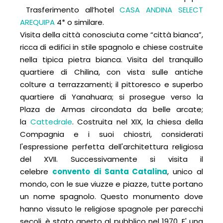
Trasferimento all’hotel
CASA ANDINA SELECT
AREQUIPA
4* o similare.
Visita della città conosciuta come “città bianca”,
ricca di edifici in stile spagnolo e chiese costruite
nella tipica pietra bianca. Visita del tranquillo
quartiere di Chilina, con vista sulle antiche
colture a terrazzamenti; il pittoresco e superbo
quartiere di Yanahuara; si prosegue verso la
Plaza de Armas circondata da belle arcate;
la
Cattedrale
. Costruita nel XIX, la chiesa della
Compagnia e i suoi chiostri, considerati
l'espressione perfetta dell'architettura religiosa
del XVII. Successivamente si visita il
celebre
convento di Santa Catalina
, unico al
mondo, con le sue viuzze e piazze, tutte portano
un nome spagnolo. Questo monumento dove
hanno vissuto le religiose spagnole per parecchi
secoli, è stato aperto al pubblico nel 1970. E' una