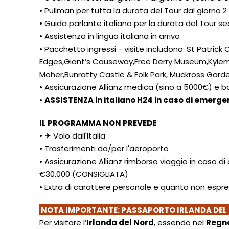
• Pullman per tutta la durata del Tour dal giorno 
• Guida parlante italiano per la durata del Tour 
• Assistenza in lingua italiana in arrivo
• Pacchetto ingressi - visite includono: St Patric
Edges,Giant’s Causeway,Free Derry Museum,Kylem
Moher,Bunratty Castle & Folk Park, Muckross Gard
• Assicurazione Allianz medica (sino a 5000€) e 
•
ASSISTENZA in italiano H24 in caso di emerge
IL PROGRAMMA NON PREVEDE
• ✈ Volo dall'Italia
• Trasferimenti da/per l'aeroporto
• Assicurazione Allianz rimborso viaggio in caso d
€30.000 (CONSIGLIATA)
• Extra di carattere personale e quanto non esp
NOTA IMPORTANTE: PASSAPORTO IRLANDA DEL
Per visitare l’
Irlanda del Nord
, essendo nel
Regno