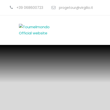
+39 068600723
progetour@virgilio.it