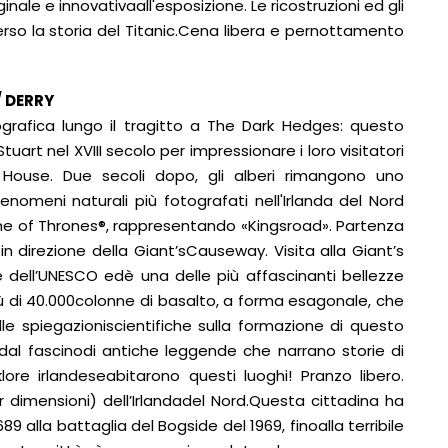
ale e innovativaall'esposizione. Le ricostruzioni ed gli
erso la storia del Titanic.Cena libera e pernottamento
/ DERRY
ografica lungo il tragitto a The Dark Hedges: questo
tuart nel XVIII secolo per impressionare i loro visitatori
l House. Due secoli dopo, gli alberi rimangono uno
nomeni naturali più fotografati nell'Irlanda del Nord
ame of Thrones®, rappresentando «Kingsroad». Partenza
 direzione della Giant’sCauseway. Visita alla Giant’s
dell’UNESCO edè una delle più affascinanti bellezze
iù di 40.000colonne di basalto, a forma esagonale, che
lle spiegazioniscientifiche sulla formazione di questo
e dal fascinodi antiche leggende che narrano storie di
lore irlandeseabitarono questi luoghi! Pranzo libero.
dimensioni) dell’Irlandadel Nord.Questa cittadina ha
9 alla battaglia del Bogside del 1969, finoalla terribile