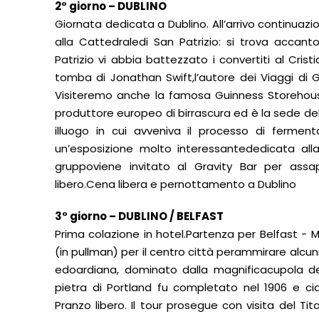
2° giorno – DUBLINO
Giornata dedicata a Dublino. All’arrivo continuazi
alla Cattedraledi San Patrizio: si trova acca
Patrizio vi abbia battezzato i convertiti al Crist
tomba di Jonathan Swift,l’autore dei Viaggi di G
Visiteremo anche la famosa Guinness Storehouse.Il
produttore europeo di birrascura ed è la sede del
illuogo in cui avveniva il processo di fermen
un’esposizione molto interessantededicata alla 
gruppoviene invitato al Gravity Bar per assa
libero.Cena libera e pernottamento a Dublino
3° giorno – DUBLINO / BELFAST
Prima colazione in hotel.Partenza per Belfast -
(in pullman) per il centro città perammirare alcuni
edoardiana, dominato dalla magnificacupola del 
pietra di Portland fu completato nel 1906 e cia
Pranzo libero. Il tour prosegue con visita del T