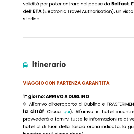
validità per poter entrare nel paese da
Belfast
.
E
dell’
ETA
(Electronic Travel Authorisation), un vis
sterline.
Itinerario
VIAGGIO CON PARTENZA GARANTITA
1° giorno:
ARRIVO A
DUBLINO
✈ All'arrivo all’aeroporto di Dublino e TRASFERIME
la città?
Clicca
qui
). All'arrivo in hotel incon
provvederà a fornirvi tutte le informazioni relativ
hotel al di fuori della fascia oraria indicata, la 
incontro per il giorno dopo).