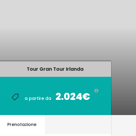
Tour Gran Tour Irlanda
Tour Gran Tour Irlanda
2.024€
2.024€
a partire da
a partire da
Prenotazione