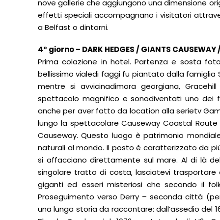
nove gallerie che aggiungono una dimensione origin
effetti speciali accompagnano i visitatori attrav
a Belfast o dintorni.
4° giorno – DARK HEDGES / GIANTS CAUSEWAY 
Prima colazione in hotel. Partenza e sosta fot
bellissimo vialedi faggi fu piantato dalla famiglia S
mentre si avvicinadimora georgiana, Gracehil
spettacolo magnifico e sonodiventati uno dei fe
anche per aver fatto da location alla serietv G
lungo la spettacolare Causeway Coastal Route in
Causeway. Questo luogo è patrimonio mondiale 
naturali al mondo. Il posto è caratterizzato da p
si affacciano direttamente sul mare. Al di là de
singolare tratto di costa, lasciatevi trasportar
giganti ed esseri misteriosi che secondo il folk
Proseguimento verso Derry – seconda città (per 
una lunga storia da raccontare: dall’assedio del 168