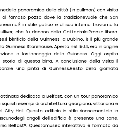
onedella panoramica della città (in pullman) con visita
nto al famoso pozzo dove la tradizionevuole che San
ianesimo.È in stile gotico e al suo interno troviamo la
ulliver, che fu decano della Cattedrale.Pranzo libero.
 birrificio della Guinness, a Dublino, è il più grande
la Guinness Storehouse. Aperto nel 1904, era in origine
tazione e lostoccaggio della Guinness. Oggi ospita
storia di questa birra. A conclusione della visita il
porare una pinta di Guinness.Resto della giornata
 Mattinata dedicata a Belfast, con un tour panoramico
 squisiti esempi di architettura georgiana, vittoriana e
City Hall. Questo edificio in stile rinascimentale in
scunodegli angoli dell’edificio è presente una torre.
itanic Belfast®. Questomuseo interattivo è formato da