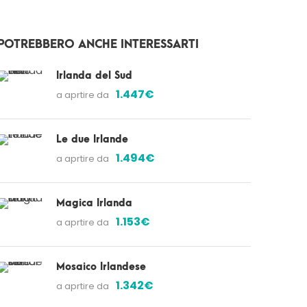
POTREBBERO ANCHE INTERESSARTI
Irlanda del Sud
1.447€
a aprtire da
Le due Irlande
1.494€
a aprtire da
Magica Irlanda
1.153€
a aprtire da
Mosaico Irlandese
1.342€
a aprtire da