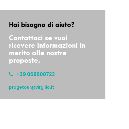
Hai bisogno di aiuto?
Contattaci se vuoi
ricevere informazioni in
merito alle nostre
proposte.
+39 068600723
progetour@virgilio.it