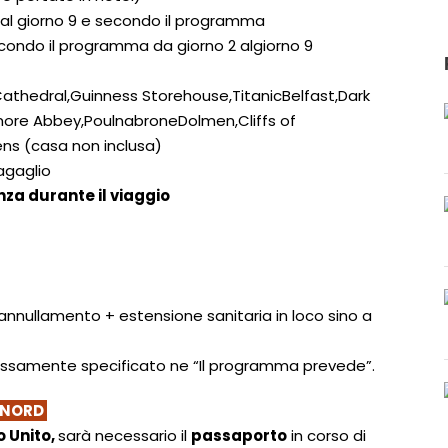
2 al giorno 9 e secondo il programma
secondo il programma da giorno 2 algiorno 9
k Cathedral,Guinness Storehouse,TitanicBelfast,Dark
ore Abbey,PoulnabroneDolmen,Cliffs of
ens (casa non inclusa)
bagaglio
nza durante il viaggio
i annullamento + estensione sanitaria in loco sino a
ressamente specificato ne “Il programma prevede”.
 NORD
 Unito,
sarà necessario il
passaporto
in corso di