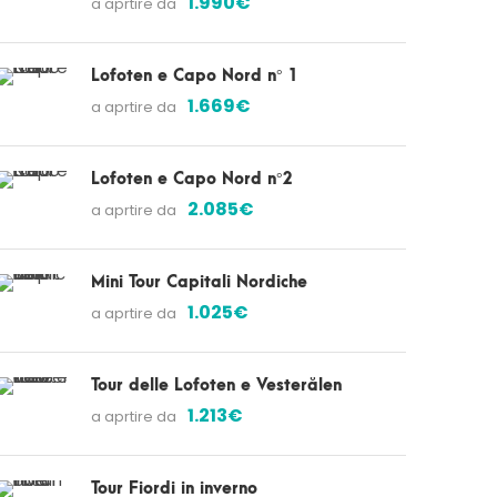
1.990€
a aprtire da
Lofoten e Capo Nord n° 1
1.669€
a aprtire da
Lofoten e Capo Nord n°2
2.085€
a aprtire da
Mini Tour Capitali Nordiche
1.025€
a aprtire da
Tour delle Lofoten e Vesterålen
1.213€
a aprtire da
Tour Fiordi in inverno