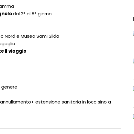
gramma
gnolo
dal 2° al 8° giorno
Capo Nord e Museo Sami Siida
agaglio
 il viaggio
n genere
i annullamento+ estensione sanitaria in loco sino a