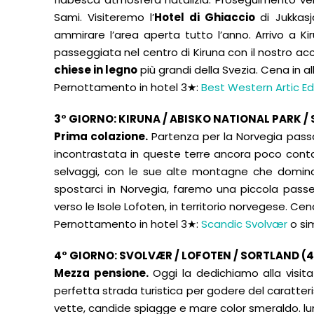
Sami. Visiteremo l’
Hotel di Ghiaccio
di Jukkas
ammirare l’area aperta tutto l’anno. Arrivo a Kir
passeggiata nel centro di Kiruna con il nostro a
chiese in legno
più grandi della Svezia. Cena in a
Pernottamento in hotel 3★:
Best Western Artic E
3° GIORNO: KIRUNA / ABISKO NATIONAL PARK /
Prima colazione.
Partenza per la Norvegia passa
incontrastata in queste terre ancora poco cont
selvaggi, con le sue alte montagne che dominan
spostarci in Norvegia, faremo una piccola pass
verso le Isole Lofoten, in territorio norvegese. Cen
Pernottamento in hotel 3★:
Scandic Svolvær
o si
4° GIORNO: SVOLVÆR / LOFOTEN / SORTLAND (
Mezza pensione.
Oggi la dedichiamo alla visita
perfetta strada turistica per godere del caratter
vette, candide spiagge e mare color smeraldo. lun