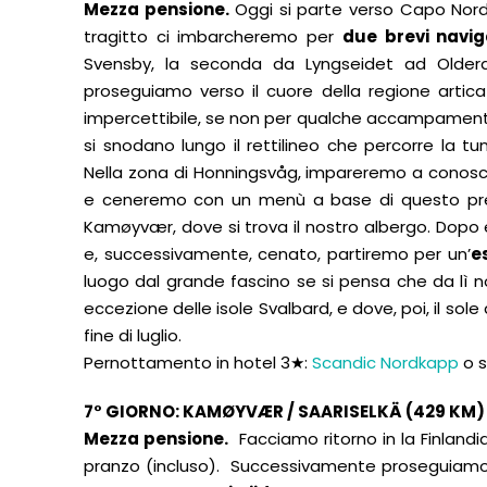
Mezza pensione.
Oggi si parte verso Capo Nord, 
tragitto ci imbarcheremo per
due brevi navig
Svensby, la seconda da Lyngseidet ad Olderd
proseguiamo verso il cuore della regione artic
impercettibile, se non per qualche accampament
si snodano lungo il rettilineo che percorre la tun
Nella zona di Honningsvåg, impareremo a conoscer
e ceneremo con un menù a base di questo prel
Kamøyvær, dove si trova il nostro albergo. Dopo 
e, successivamente, cenato, partiremo per un’
e
luogo dal grande fascino se si pensa che da lì n
eccezione delle isole Svalbard, e dove, poi, il so
fine di luglio.
Pernottamento in hotel 3★:
Scandic Nordkapp
o s
7° GIORNO: KAMØYVÆR / SAARISELKÄ (429 KM)
Mezza pensione.
Facciamo ritorno in la Finlandi
pranzo (incluso). Successivamente proseguiamo v