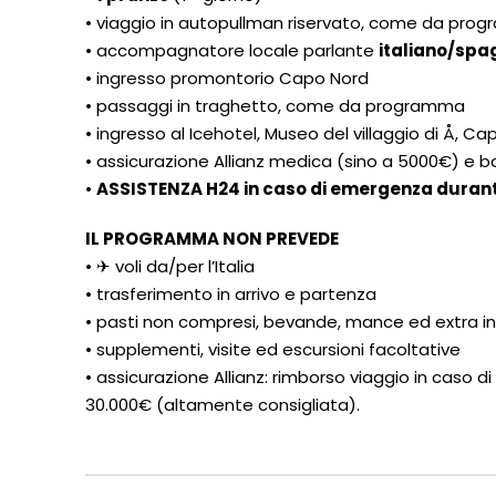
• viaggio in autopullman riservato, come da pro
• accompagnatore locale parlante
italiano/spa
• ingresso promontorio Capo Nord
• passaggi in traghetto, come da programma
• ingresso al Icehotel, Museo del villaggio di Å, 
• assicurazione Allianz medica (sino a 5000€) e b
•
ASSISTENZA H24 in caso di emergenza durante
IL PROGRAMMA NON PREVEDE
• ✈ voli da/per l’Italia
• trasferimento in arrivo e partenza
• pasti non compresi, bevande, mance ed extra i
• supplementi, visite ed escursioni facoltative
• assicurazione Allianz: rimborso viaggio in caso d
30.000€ (altamente consigliata).