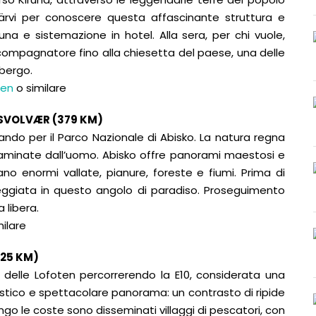
järvi per conoscere questa affascinante struttura e
una e sistemazione in hotel. Alla sera, per chi vuole,
ccompagnatore fino alla chiesetta del paese, una delle
lbergo.
den
o similare
 SVOLVÆR (379 KM)
ndo per il Parco Nazionale di Abisko. La natura regna
aminate dall’uomo. Abisko offre panorami maestosi e
o enormi vallate, pianure, foreste e fiumi. Prima di
eggiata in questo angolo di paradiso. Proseguimento
a libera.
milare
425 KM)
 delle Lofoten percorrerendo la E10, considerata una
istico e spettacolare panorama: un contrasto di ripide
go le coste sono disseminati villaggi di pescatori, con