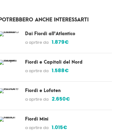
POTREBBERO ANCHE INTERESSARTI
Dai Fiordi all'Atlantico
1.879€
a aprtire da
Fiordi e Capitali del Nord
1.588€
a aprtire da
Fiordi e Lofoten
2.650€
a aprtire da
Fiordi Mini
1.015€
a aprtire da