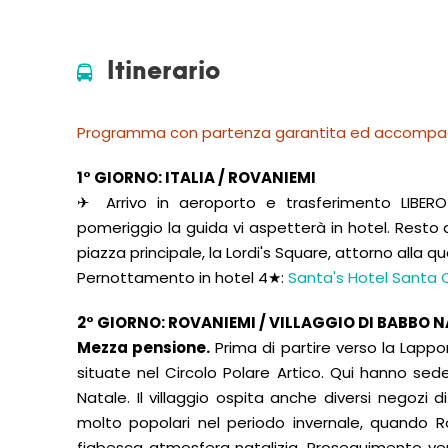
Itinerario
Programma con partenza garantita ed accompag
1° GIORNO: ITALIA / ROVANIEMI
✈ Arrivo in aeroporto e trasferimento LIBERO 
pomeriggio la guida vi aspetterà in hotel. Resto 
piazza principale, la Lordi's Square, attorno alla qu
Pernottamento in hotel 4★:
Santa's Hotel Santa 
2° GIORNO: ROVANIEMI / VILLAGGIO DI BABBO NA
Mezza pensione.
Prima di partire verso la Lappo
situate nel Circolo Polare Artico. Qui hanno sede
Natale. Il villaggio ospita anche diversi negozi di
molto popolari nel periodo invernale, quando 
fiabesca atmosfera natalizia. Proseguimento ver