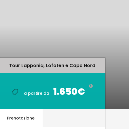
Tour Lapponia, Lofoten e Capo Nord
Tour Lapponia, Lofoten e Capo Nord
1.650€
1.650€
a partire da
a partire da
Prenotazione