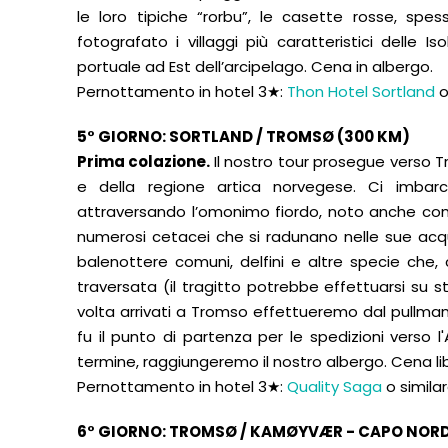
le loro tipiche “rorbu”, le casette rosse, spes
fotografato i villaggi più caratteristici delle 
portuale ad Est dell’arcipelago. Cena in albergo.
Pernottamento in hotel 3★:
Thon Hotel Sortland
o
5° GIORNO: SORTLAND / TROMSØ (300 KM)
Prima colazione.
Il nostro tour prosegue verso T
e della regione artica norvegese. Ci imbarc
attraversando l’omonimo fiordo, noto anche come
numerosi cetacei che si radunano nelle sue acqu
balenottere comuni, delfini e altre specie che,
traversata (il tragitto potrebbe effettuarsi su 
volta arrivati a Tromso effettueremo dal pullman u
fu il punto di partenza per le spedizioni verso l'
termine, raggiungeremo il nostro albergo. Cena li
Pernottamento in hotel 3★:
Quality Saga
o simila
6° GIORNO: TROMSØ / KAMØYVÆR - CAPO NORD