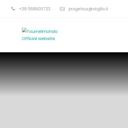
+39 068600723
progetour@virgilio.it