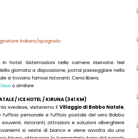
natore italiano/spagnolo:
in hotel. Sistemazioni nelle camere riservate. Nel
della giornata a disposizione, potrai passeggiare nella
ale si trovano famosi ristoranti. Cena libera.
Claus
o similare
TALE / ICE HOTEL / KIRUNA (341 KM)
nia svedese, visiteremo il
Villaggio di Babbo Natale
,
 l’ufficio personale e l’ufficio postale del vero Babbo
 souvenir, ristoranti, attrazioni e soluzioni alberghiere
Rovaniemi si veste di bianco e viene avvolta da una
so Kiruna, attraverso le leggendarie terre del popolo