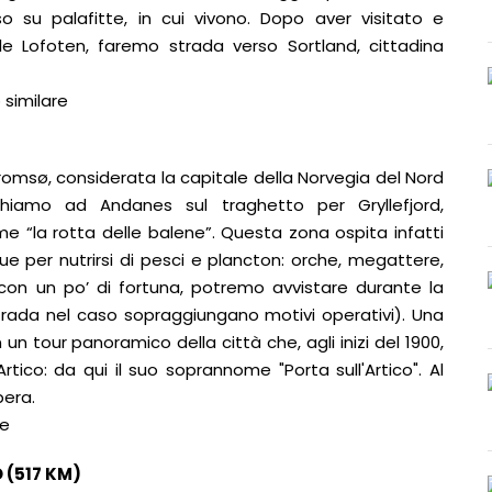
so su palafitte, in cui vivono. Dopo aver visitato e
Isole Lofoten, faremo strada verso Sortland, cittadina
 similare
romsø, considerata la capitale della Norvegia del Nord
hiamo ad Andanes sul traghetto per Gryllefjord,
 “la rotta delle balene”. Questa zona ospita infatti
e per nutrirsi di pesci e plancton: orche, megattere,
 con un po’ di fortuna, potremo avvistare durante la
strada nel caso sopraggiungano motivi operativi). Una
n tour panoramico della città che, agli inizi del 1900,
Artico: da qui il suo soprannome "Porta sull'Artico". Al
bera.
re
 (517 KM)