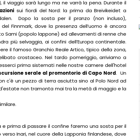
il viaggio sarà lungo ma ne varrà la pena. Durante il
azioni
sui fiordi del Nord: la prima da Breivikeidet a
alen. Dopo la sosta per il pranzo (non incluso),
a del Finnmark, dove la presenza dell’uomo è ancora
o Sami (popolo lappone) ed allevamenti di renne che
dra più selvaggia, ai confini dell’Europa continentale.
e il famoso Granchio Reale Artico, tipico della zona,
ibato crostaceo. Nel tardo pomeriggio, arriviamo a
esserci prima sistemati nelle nostre camere dell'hotel
scursione serale al promontorio di Capo Nord
. Un
on c'è un pezzo di terra asciutta sino al Polo Nord ad
le d'estate non tramonta mai tra la metà di maggio e la
imilare.
a e prima di passare il confine faremo una sosta per il
erso Inari, nel cuore della Lapponia finlandese, dove