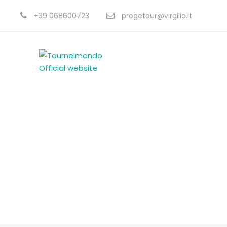
+39 068600723
progetour@virgilio.it
I Nostri Tour in P