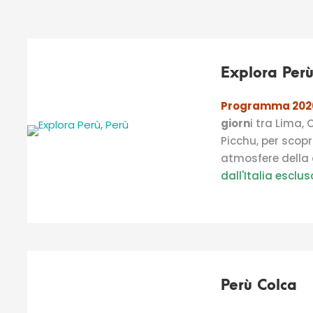
Explora Per
Programma 20
giorn
i tra Lima,
Picchu, per scopr
atmosfere della c
dall'Italia esclus
Perù Colca