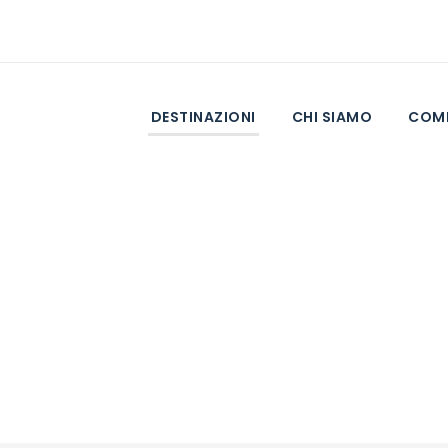
DESTINAZIONI
CHI SIAMO
COME
erù