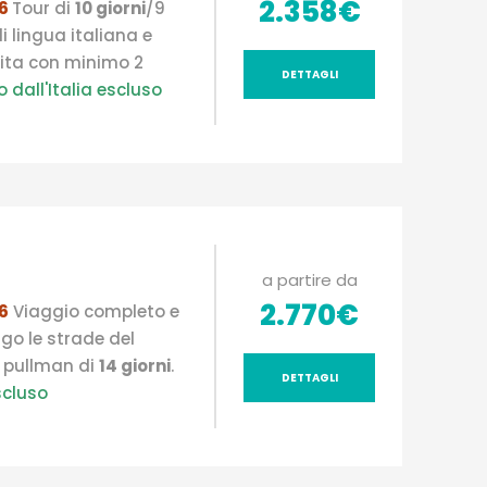
2.358€
26
Tour di
10 giorni
/9
i lingua italiana e
ita con minimo 2
DETTAGLI
o dall'Italia escluso
a partire da
2.770€
6
Viaggio
completo e
ngo le strade
del
 pull
man di
14 giorni
.
DETTAGLI
scluso