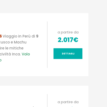
ù
a partire da
26
Viaggio in Perù di
9
2.017€
 Cusco e Machu
ire le mitiche
iviltà Inca.
Volo
DETTAGLI
o
a partire da