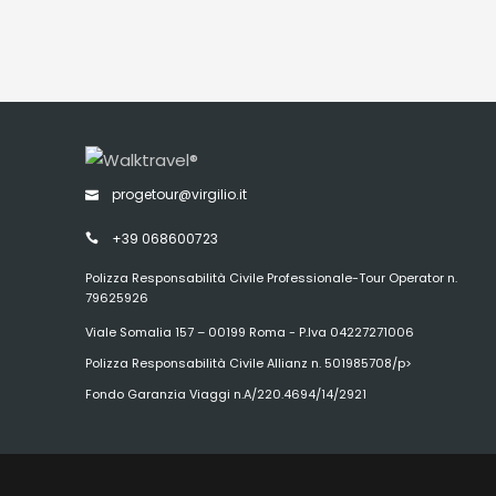
progetour@virgilio.it
+39 068600723
Polizza Responsabilità Civile Professionale-Tour Operator n.
79625926
Viale Somalia 157 – 00199 Roma - P.Iva 04227271006
Polizza Responsabilità Civile Allianz n. 501985708/p>
Fondo Garanzia Viaggi n.A/220.4694/14/2921