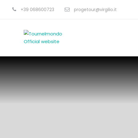
+39 068600723
progetour@virgilio.it