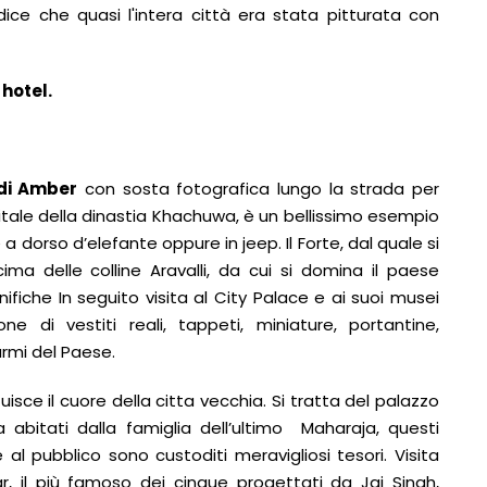
i dice che quasi l'intera città era stata pitturata con
hotel.
 di Amber
con sosta fotografica lungo la strada per
pitale della dinastia Khachuwa, è un bellissimo esempio
e a dorso d’elefante oppure in jeep. Il Forte, dal quale si
ma delle colline Aravalli, da cui si domina il paese
fiche In seguito visita al City Palace e ai suoi musei
e di vestiti reali, tappeti, miniature, portantine,
 armi del Paese.
uisce il cuore della citta vecchia. Si tratta del palazzo
abitati dalla famiglia dell’ultimo Maharaja, questi
 al pubblico sono custoditi meravigliosi tesori. Visita
ar, il più famoso dei cinque progettati da Jai Singh,