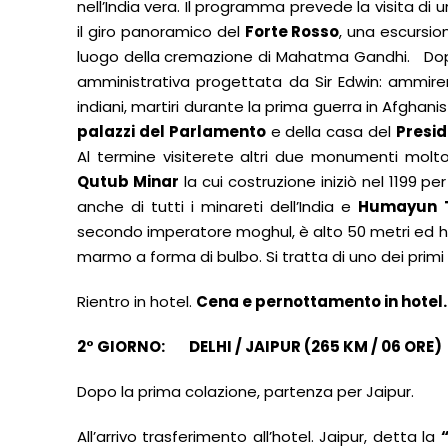
nell’India vera. Il programma prevede la visita di
il giro panoramico del
Forte Rosso
, una escursion
luogo della cremazione di Mahatma Gandhi. Dopo 
amministrativa progettata da Sir Edwin: ammir
indiani, martiri durante la prima guerra in Afgh
palazzi del Parlamento
e della casa del
Presid
Al termine visiterete altri due monumenti molto i
Qutub Minar
la cui costruzione iniziò nel 1199 pe
anche di tutti i minareti dell’India e
Humayun 
secondo imperatore moghul, è alto 50 metri ed 
marmo a forma di bulbo. Si tratta di uno dei primi
Rientro in hotel.
Cena e pernottamento in hotel.
2° GIORNO: DELHI / JAIPUR (265 KM / 06 ORE)
Dopo la prima colazione, partenza per Jaipur.
All’arrivo trasferimento all’hotel. Jaipur, detta la