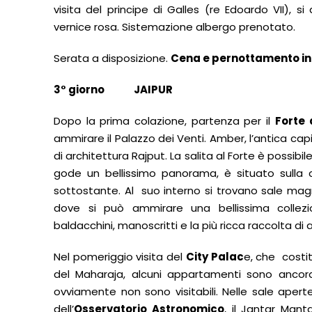
visita del principe di Galles (re Edoardo VII), s
vernice rosa. Sistemazione albergo prenotato.
Serata a disposizione.
Cena e pernottamento in 
3
° giorno
JAIPUR
Dopo la prima colazione, partenza per il
Forte
ammirare il Palazzo dei Venti. Amber, l’antica ca
di architettura Rajput. La salita al Forte è possibil
gode un bellissimo panorama, è situato sulla ci
sottostante. Al suo interno si trovano sale magni
dove si può ammirare una bellissima collezion
baldacchini, manoscritti e la più ricca raccolta di
Nel pomeriggio visita del
City Palac
e, che costit
del Maharaja, alcuni appartamenti sono ancora 
ovviamente non sono visitabili. Nelle sale aperte
dell’
Osservatorio Astronomico
, il Jantar Mant