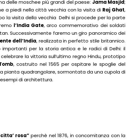
 una delle moschee più grandi del paese:
Jama Masjid
;
e a piedi nella città vecchia con la visita di
Raj Ghat
,
la visita della vecchia Delhi si procede per la parte
eremo
l’India Gate
, arco commemorativo dei soldati
anistan. Successivamente faremo un giro panoramico dei
ente dell’India
, realizzata in perfetto stile britannico.
mportanti per la storia antica e le radici di Delhi: il
r celebrare la vittoria sull’ultimo regno Hindu, prototipo
Tomb
, costruito nel 1565 per ospitare le spoglie del
ha pianta quadrangolare, sormontata da una cupola di
 esempi di architettura.
“citta’ rosa”
perchè nel 1876, in concomitanza con la