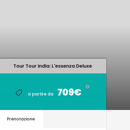
Tour Tour India: L'essenza Deluxe
Tour Tour India: L'essenza Deluxe
709€
709€
a partire da
a partire da
Prenotazione