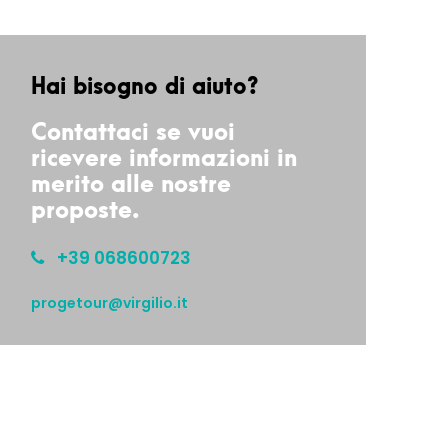
Hai bisogno di aiuto?
Contattaci se vuoi
ricevere informazioni in
merito alle nostre
proposte.
+39 068600723
progetour@virgilio.it