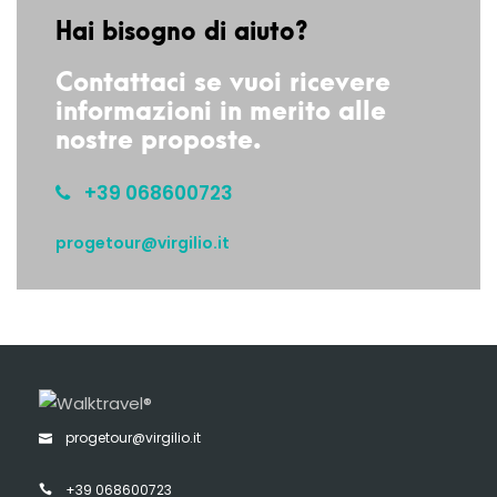
Hai bisogno di aiuto?
Contattaci se vuoi ricevere
informazioni in merito alle
nostre proposte.
+39 068600723
progetour@virgilio.it
progetour@virgilio.it
+39 068600723