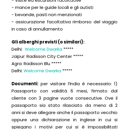
- Visite ed escursioni facoltative
- mance per le guide locali e gli autisti
- bevande, pasti non menzionati
- assicurazione facoltativa rimborso del viaggio
in caso di annullamento
Gli alberghi previsti (o similari):
Delhi:
Welcome Dwarka
*****
Jaipur: Radisson City Center *****
Agra: Radisson Blu *****
Delhi:
Welcome Dwarka
*****
Documenti:
per visitare l’India è necessario: 1)
Passaporto con validità 6 mesi, firmato dal
cliente con 3 pagine vuote consecutive. Ove il
passaporto sia stato rilasciato da meno di 2
anni si deve allegare anche il passaporto vecchio
oppure una dichiarazione in inglese in cui si
spiegano i motivi per cui si è impossibilitati