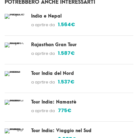
POTREBBERO ANCHE INTERESSARTI
India e Nepal
1.564€
a aprtire da
Rajasthan Gran Tour
1.587€
a aprtire da
Tour India del Nord
1.537€
a aprtire da
Tour India: Namastè
775€
a aprtire da
Tour India: Viaggio nel Sud