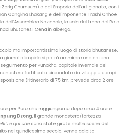
di Zorig Chumsum) e dell’Emporio dell’artigianato, con i
el Chan Gangkha Lhakang e dell'imponente Trashi Chhoe
la dell’Assemblea Nazionale, la sala del trono del Re e
naci Bhutanesi. Cena in albergo.
iccolo ma importantissimo luogo di storia bhutanese,
na giornata limpida si potrà ammirare una catena
roseguimento per Punakha, capitale invernale del
 monastero fortificato circondato da villaggi e campi
sposizione (l’itinerario di 75 km, prevede circa 2 ore
pare per Paro che raggiungiamo dopo circa 4 ore e
inpung Dzong
, il grande monastero/fortezza
lli”, è qui che
sono state girate molte scene del
uito nel quindicesimo secolo, venne adibito