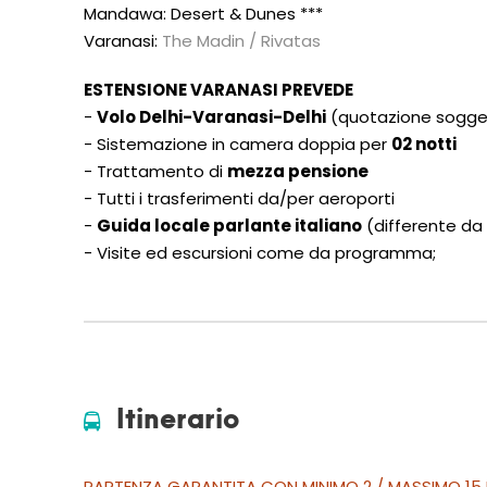
Mandawa: Desert & Dunes **
*
Varanasi:
The Madin / Rivatas
ESTENSIONE VARANASI PREVEDE
-
Volo Delhi-Varanasi-Delhi
(quotazione sogge
- Sistemazione in camera doppia per
02 notti
- Trattamento di
mezza pensione
- Tutti i trasferimenti da/per aeroporti
-
Guida locale parlante italiano
(differente da 
- Visite ed escursioni come da programma;
Itinerario
PARTENZA GARANTITA CON MINIMO 2 / MASSIMO 15