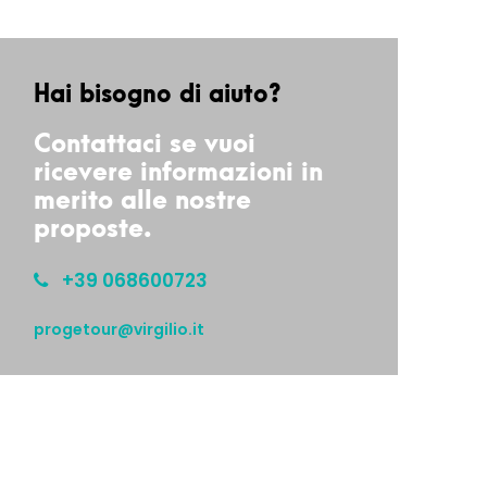
Hai bisogno di aiuto?
Contattaci se vuoi
ricevere informazioni in
merito alle nostre
proposte.
+39 068600723
progetour@virgilio.it