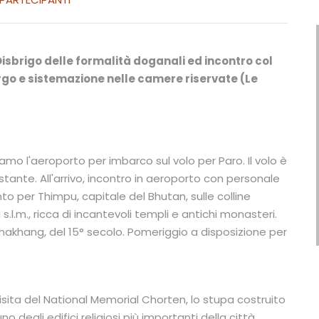
 Disbrigo delle formalità doganali ed incontro col
go e sistemazione nelle camere riservate (Le
mo l'aeroporto per imbarco sul volo per Paro. Il volo è
ante. All'arrivo, incontro in aeroporto con personale
to per Thimpu, capitale del Bhutan, sulle colline
.l.m., ricca di incantevoli templi e antichi monasteri.
akhang, del 15° secolo. Pomeriggio a disposizione per
visita del National Memorial Chorten, lo stupa costruito
 degli edifici religiosi più importanti della città.