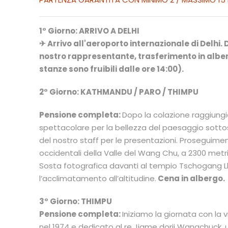
1° Giorno: ARRIVO A DELHI
✈ Arrivo all'aeroporto internazionale di Delhi.
nostro rappresentante, trasferimento in alber
stanze sono fruibili dalle ore 14:00).
2° Giorno:
KATHMANDU / PARO / THIMPU
Pensione completa:
Dopo la colazione raggiungia
spettacolare per la bellezza del paesaggio sottost
del nostro staff per le presentazioni. Proseguimen
occidentali della Valle del Wang Chu, a 2300 metri s
Sosta fotografica davanti al tempio Tschogang Lh
l’acclimatamento all’altitudine.
Cena in albergo.
3° Giorno:
THIMPU
Pensione completa:
Iniziamo la giornata con la 
nel 1974 e dedicato al re Jigme dorji Wangchuck, uno