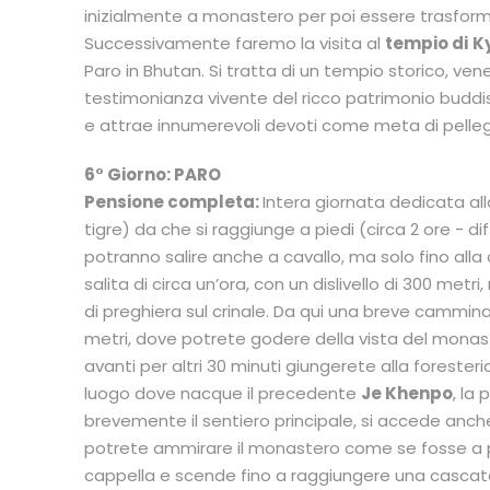
inizialmente a monastero per poi essere trasformat
Successivamente faremo la visita al
tempio di
K
Paro in Bhutan. Si tratta di un tempio storico, v
testimonianza vivente del ricco patrimonio buddista
e attrae innumerevoli devoti come meta di pell
6° Giorno:
PARO
Pensione completa:
Intera giornata dedicata all
tigre) da che si raggiunge a piedi (circa 2 ore - 
potranno salire anche a cavallo, ma solo fino alla
salita di circa un’ora, con un dislivello di 300 met
di preghiera sul crinale. Da qui una breve cammina
metri, dove potrete godere della vista del mona
avanti per altri 30 minuti giungerete alla foreste
luogo dove nacque il precedente
Je Khenpo
, la
brevemente il sentiero principale, si accede anch
potrete ammirare il monastero come se fosse a p
cappella e scende fino a raggiungere una cascata