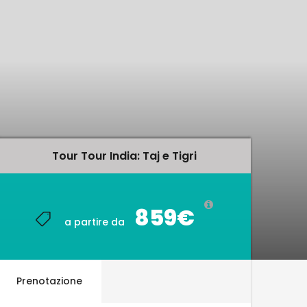
Tour Tour India: Taj e Tigri
Tour Tour India: Taj e Tigri
859€
859€
a partire da
a partire da
Prenotazione