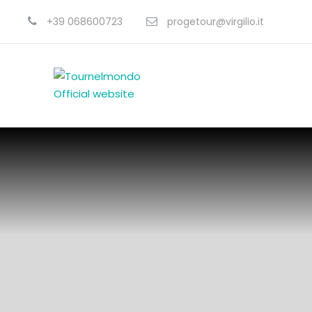
+39 068600723
progetour@virgilio.it