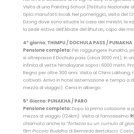
Visita di una Painting School (l’Istituto Nazionale 
tipici manufatti locali. Nel pomeriggio, visita d
Dzong dove sono situate la casa dei ministri, la sa
la sede estiva dell’Abate del Bhutan, capo dei mo
4° giorno:
THIMPU / DOCHULA PASS / PUNAKHA
Pensione completa:
Per raggiungere Punakha, p
si oltrepassa il Dochula pass (circa 3000 mt).
In u
infinita di vette himalayane sopra i 6000 metri. P
Regno per oltre 300 anni. Visita al Chimi Lakhang,
coltivati. Arrivo in hotel sistemazione e tempo a di
mezza di viaggio). Cena in albergo.
5° Giorno:
PUNAKHA / PARO
Pensione completa:
Dopo la prima colazione si 
mezza di viaggio (124km). Visita al famosissimo
R
chiamato anche la “
fortezza su un cumulo di gioie
film
Piccolo Buddha
di Bernardo Bertolucci. Costr