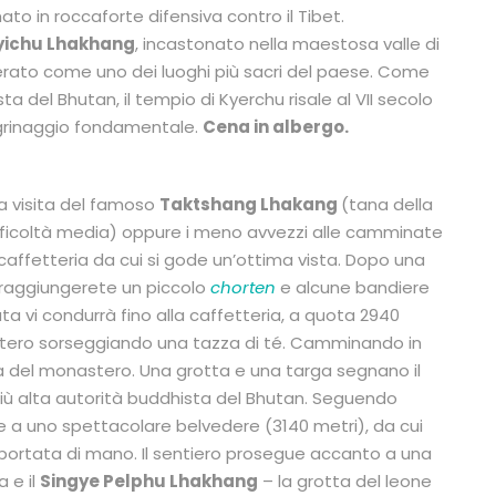
o in roccaforte difensiva contro il Tibet.
yichu Lhakhang
, incastonato nella maestosa valle di
enerato come uno dei luoghi più sacri del paese. Come
 del Bhutan, il tempio di Kyerchu risale al VII secolo
egrinaggio fondamentale.
C
ena in albergo.
a visita del
famoso
Taktshang Lhakang
(tana della
difficoltà media) oppure i meno avvezzi alle camminate
 caffetteria da cui si gode un’ottima vista. Dopo una
ri, raggiungerete un piccolo
chorten
e alcune bandiere
ta vi condurrà fino alla caffetteria, a quota 2940
stero sorseggiando una tazza di té. Camminando in
ria del monastero. Una grotta e una targa segnano il
 più alta autorità buddhista del Bhutan. Seguendo
e a uno spettacolare belvedere (3140 metri), da cui
ortata di mano. Il sentiero prosegue accanto a una
 e il
Singye Pelphu Lhakhang
– la grotta del leone