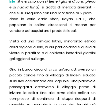
Inle
(
il mercato non si tiene i giorni di luna piena
e di nuova luna
): si tratta di mercati itineranti -
che si susseguono con una rotazione di 5 giorni –
dove le varie etnie Shan, Kayah, Pa-O, che
popolano le colline circostanti si recano per
vendere ed acquistare i prodotti locali.
Visita ad una famiglia Intha, minoranza etnica
della regione di Inle, la cui particolaritá è quella di
vivere in palafitte e di coltivare incredibili giardini
galleggianti sul lago.
Giro in barca circa di circa un’ora attraverso un
piccolo canale fino al villaggio di Indein, situato
sulla riva occidentale del Lago Inle. Una piacevole
passeggiata attraverso il villaggio prima di
iniziare la salita fino alla cima della collina: un
complesso di centinaia di stupa ricoperti di
muschio vi accoglierà in uno dei luoghi più