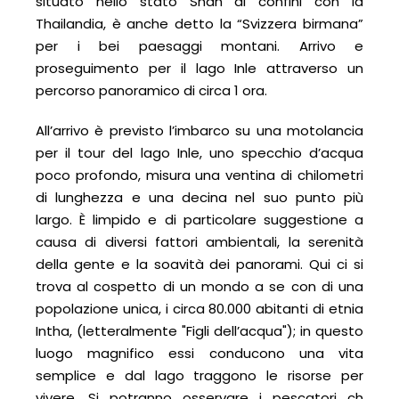
situato nello stato Shan ai confini con la
Thailandia, è anche detto la “Svizzera birmana”
per i bei paesaggi montani. Arrivo e
proseguimento per il lago Inle attraverso un
percorso panoramico di circa 1 ora.
All’arrivo è previsto l’imbarco su una motolancia
per il tour del lago Inle, uno specchio d’acqua
poco profondo, misura una ventina di chilometri
di lunghezza e una decina nel suo punto più
largo. È limpido e di particolare suggestione a
causa di diversi fattori ambientali, la serenità
della gente e la soavità dei panorami. Qui ci si
trova al cospetto di un mondo a se con di una
popolazione unica, i circa 80.000 abitanti di etnia
Intha, (letteralmente "Figli dell’acqua"); in questo
luogo magnifico essi conducono una vita
semplice e dal lago traggono le risorse per
vivere. Si potranno osservare i pescatori ch