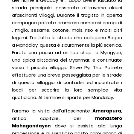
del fiume Irrawaddy e , dopo avere lasciato la
strada principale, passerete attraverso alcuni
afascinanti villaggi. Durante il tragitto in aperta
campagna potrete ammirare numerosi campi di
, miglio, sesame, cotone, mais, riso e molti altri
legumi. Tra tutte le strade che collegano Bagan
a Mandalay, questa é sicuramente la piú scenica.
Farete una pausa ad un tea shop a Myingyan,
una tipica ciittadina del Myanmar, e continuate
verso il piccolo villaggio Shwe Pyi Tha. Potrete
effettuare una breve passeggiata per le strade
di questo villaggio di contadini ed incontrate i
locali per scoprire la loro semplice vita
quotidiana. Al termine si riparte per Mandalay.
Faremo la visita dell'affascinante
Amarapura
,
antica capitale, dell
monastero
Mahagandayon
dove si assiste alla lunga
processione e al silenzioso pasto comunitario di