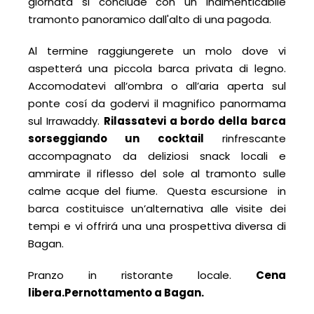
giornata si conclude con un indimenticabile
tramonto panoramico dall'alto di una pagoda.
Al termine raggiungerete un molo dove vi
aspetterá una piccola barca privata di legno.
Accomodatevi all’ombra o all’aria aperta sul
ponte cosí da godervi il magnifico panormama
sul Irrawaddy.
Rilassatevi a bordo della barca
sorseggiando un cocktail
rinfrescante
accompagnato da deliziosi snack locali e
ammirate il riflesso del sole al tramonto sulle
calme acque del fiume. Questa escursione in
barca costituisce un’alternativa alle visite dei
tempi e vi offrirá una una prospettiva diversa di
Bagan.
Pranzo in ristorante locale.
Cena
libera.
Pernottamento a
Bagan
.