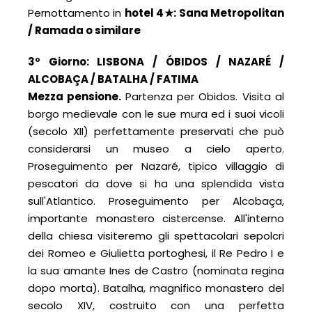
Pernottamento in
hotel 4
★
: Sana Metropolitan
/ Ramada o similare
3º Giorno: LISBONA
/
ÓBIDOS
/
NAZARÉ
/
ALCOBAÇA
/
BATALHA
/
FATIMA
Mezza pensione.
Partenza per Obidos. Visita al
borgo medievale con le sue mura ed i suoi vicoli
(secolo XII) perfettamente preservati che può
considerarsi un museo a cielo aperto.
Proseguimento per Nazaré, tipico villaggio di
pescatori da dove si ha una splendida vista
sull'Atlantico. Proseguimento per Alcobaça,
importante monastero cistercense. All'interno
della chiesa visiteremo gli spettacolari sepolcri
dei Romeo e Giulietta portoghesi, il Re Pedro I e
la sua amante Ines de Castro (nominata regina
dopo morta). Batalha, magnifico monastero del
secolo XIV, costruito con una perfetta