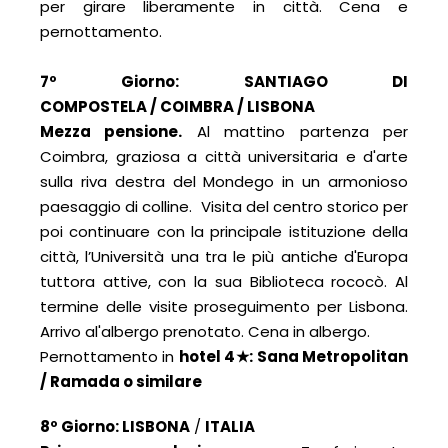
per girare liberamente in città. Cena e
pernottamento.
7º Giorno:
SANTIAGO DI
COMPOSTELA
/
COIMBRA / LISBONA
Mezza pensione.
Al mattino partenza per
Coimbra, graziosa a città universitaria e d'arte
sulla riva destra del Mondego in un armonioso
paesaggio di colline. Visita del centro storico per
poi continuare con la principale istituzione della
città, l’Università una tra le più antiche d'Europa
tuttora attive, con la sua Biblioteca rococò. Al
termine delle visite proseguimento per Lisbona.
Arrivo al'albergo prenotato. Cena in albergo.
Pernottamento in
hotel 4
★
: Sana Metropolitan
/ Ramada o similare
8º Giorno: LISBONA
/
ITALIA