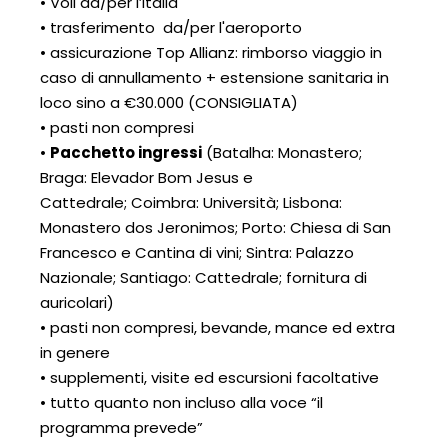
• Voli da/per l’Italia
• trasferimento da/per l'aeroporto
• assicurazione Top Allianz: rimborso viaggio in
caso di annullamento + estensione sanitaria in
loco sino a €30.000 (CONSIGLIATA)
• pasti non compresi
•
Pacchetto ingressi
(Batalha: Monastero;
Braga: Elevador Bom Jesus e
Cattedrale; Coimbra: Università; Lisbona:
Monastero dos Jeronimos; Porto: Chiesa di San
Francesco e Cantina di vini; Sintra: Palazzo
Nazionale; Santiago: Cattedrale; fornitura di
auricolari)
• pasti non compresi, bevande, mance ed extra
in genere
• supplementi, visite ed escursioni facoltative
• tutto quanto non incluso alla voce “il
programma prevede”