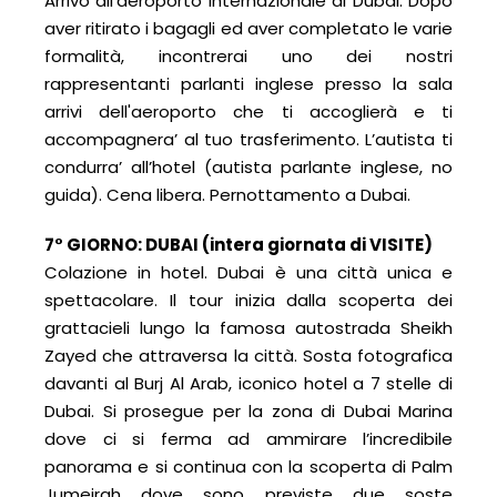
Arrivo all'aeroporto internazionale di Dubai. Dopo
aver ritirato i bagagli ed aver completato le varie
formalità, incontrerai uno dei nostri
rappresentanti parlanti inglese presso la sala
arrivi dell'aeroporto che ti accoglierà e ti
accompagnera’ al tuo trasferimento. L’autista ti
condurra’ all’hotel (autista parlante inglese, no
guida). Cena libera. Pernottamento a Dubai.
7° GIORNO: DUBAI (intera giornata di VISITE)
Colazione in hotel. Dubai è una città unica e
spettacolare. Il tour inizia dalla scoperta dei
grattacieli lungo la famosa autostrada Sheikh
Zayed che attraversa la città. Sosta fotografica
davanti al Burj Al Arab, iconico hotel a 7 stelle di
Dubai. Si prosegue per la zona di Dubai Marina
dove ci si ferma ad ammirare l’incredibile
panorama e si continua con la scoperta di Palm
Jumeirah dove sono previste due soste