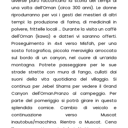
diverse parti raccontano la storia dei tempi di
una volta dell’Oman (circa 300 anni). Le donne
riprodurranno per voi i gesti dei mestieri di altri
tempi: la produzione di farina, di medicinali in
polvere, frittelle locali ... Durante la visita un caffè
dell'Oman (kawa) e datteri vi saranno offerti.
Proseguimento in 4x4 verso Misfah, per una
sosta fotografica, piccola meraviglia arroccata
sul bordo di un canyon, nel cuore di un’arida
montagna. Potrete passeggiare per le sue
strade strette con mura di fango, cullati dai
suoni della vita quotidiana del villaggio. Si
continua per Jebel Shams per vedere il Grand
Canyon dell'Oman.Pranzo al campeggio. Per
parte del pomeriggio si potrà girare in questa
splendida cornice. Cambio di veicolo e
continuazione verso Muscat
inautobus/macchina. Rientro a Muscat. Cena