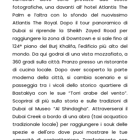
fotografiche, una davanti all’ hotel Atlantis The
Palm e l’altra con lo sfondo del nuovissimo
Atlantis The Royal. Dopo il tour panoramico di
Dubai si riprende la Sheikh Zayed Road per
raggiungere la zona di Downtown e si sale fino al
124° piano del Burj Khalifa, l'edificio più alto del
mondo. Da qui godrai di una vista mozzafiato, a
360 gradi sulla città. Pranzo presso un ristorante
di cucina locale. Dopo aver scoperto la parte
moderna della città, si cambia scenario e si
passeggia tra i vicoli dello storico quartiere di
Bastakiya con le sue “Torri arabe del vento”.
Scoprirai di più sulla storia e sulle tradizioni di
Dubai al Museo “Al Shindagha”. Attraverserai il
Dubai Creek a bordo di una abra (taxi acquatico
tradizionale locale) per raggiungere i souk delle
spezie e dell'oro dove puoi mostrare le tue
capacità di contrattazione. Trasferimento con