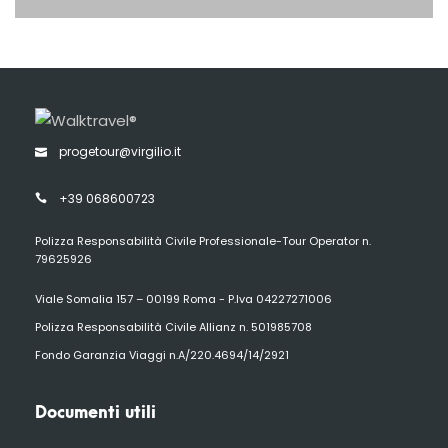
progetour@virgilio.it
+39 068600723
Polizza Responsabilità Civile Professionale-Tour Operator n.
79625926
Viale Somalia 157 – 00199 Roma - P.Iva 04227271006
Polizza Responsabilità Civile Allianz n. 501985708
Fondo Garanzia Viaggi n.A/220.4694/14/2921
Documenti utili