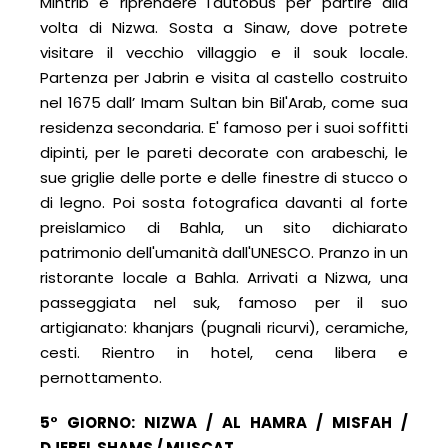
Mintrib e riprendere l'autobus per partire alla
volta di Nizwa. Sosta a Sinaw, dove potrete
visitare il vecchio villaggio e il souk locale.
Partenza per Jabrin e visita al castello costruito
nel 1675 dall’ Imam Sultan bin Bil'Arab, come sua
residenza secondaria. E' famoso per i suoi soffitti
dipinti, per le pareti decorate con arabeschi, le
sue griglie delle porte e delle finestre di stucco o
di legno. Poi sosta fotografica davanti al forte
preislamico di Bahla, un sito dichiarato
patrimonio dell'umanità dall'UNESCO. Pranzo in un
ristorante locale a Bahla. Arrivati a Nizwa, una
passeggiata nel suk, famoso per il suo
artigianato: khanjars (pugnali ricurvi), ceramiche,
cesti. Rientro in hotel, cena libera e
pernottamento.
5° GIORNO: NIZWA / AL HAMRA / MISFAH /
DJEBEL SHAMS / MUSCAT