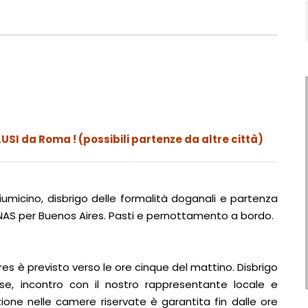
USI da Roma ! (possibili partenze da altre città)
iumicino, disbrigo delle formalità doganali e partenza
TINAS per Buenos Aires. Pasti e pernottamento a bordo.
ires è previsto verso le ore cinque del mattino. Disbrigo
ese, incontro con il nostro rappresentante locale e
ione nelle camere riservate è garantita fin dalle ore