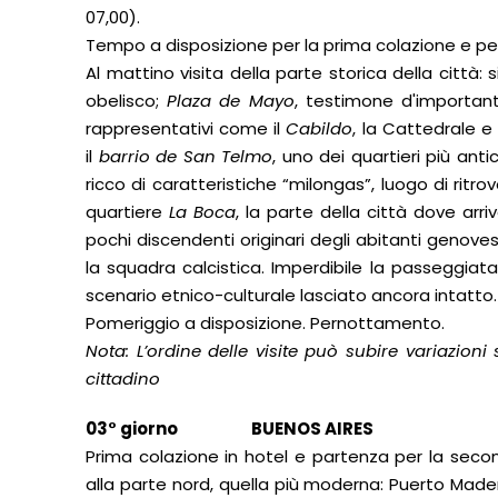
07,00).
Tempo a disposizione per la prima colazione e per 
Al mattino visita della parte storica della città: 
obelisco;
Plaza de Mayo
, testimone d'importanti
rappresentativi come il
Cabildo
, la Cattedrale e
il
barrio de San Telmo
, uno dei quartieri più antic
ricco di caratteristiche “milongas”, luogo di ritro
quartiere
La Boca
, la parte della città dove arri
pochi discendenti originari degli abitanti genov
la squadra calcistica. Imperdibile la passeggiat
scenario etnico-culturale lasciato ancora intatto.
Pomeriggio a disposizione. Pernottamento.
Nota: L’ordine delle visite può subire variazioni 
cittadino
03° giorno BUENOS AIRES
Prima colazione in hotel e partenza per la secon
alla parte nord, quella più moderna: Puerto Mader