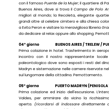
con il famoso
Puente de la Mujer
; il quartiere di
Buenos Aires, dove si trova il
Campo de Polo Ar
migliori al mondo; la Recoleta, elegante quarti
grandi oltre al celebre cimitero e alla chiesa col
a Evita Peron e visitare la meravigliosa libreria
Gra
da dedicare al relax oppure allo shopping. Perno
04° giorno BUENOS AIRES / TRELEW /
PU
Prima colazione in hotel. Trasferimento in aeropor
incontro con il nostro rappresentante locale
paleontologico dove sono esposti i resti del di
Madryn e sistemazione nelle camere riservate nel
sul lungomare della cittadina. Pernottamento.
05° giorno
PUERTO MADRYN (
PENISOLA
Prima colazione ed inizio dell'escursione. L’int
Valdes, per ammirare da vicino la ricchissim
aperta.
(ricordarsi di indossare direttamente 