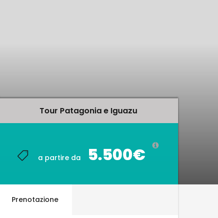
Tour Patagonia e Iguazu
Tour Patagonia e Iguazu
5.500€
5.500€
a partire da
a partire da
Prenotazione