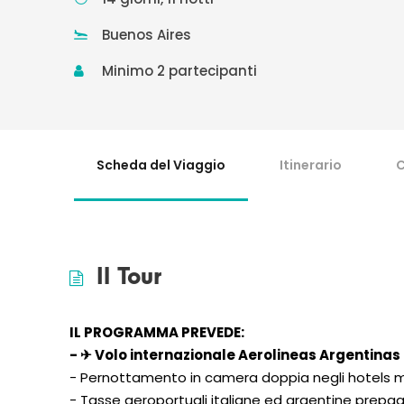
Buenos Aires
Minimo 2 partecipanti
Scheda del Viaggio
Itinerario
C
Il Tour
IL PROGRAMMA PREVED
E:
- ✈ Volo internazionale Aerolineas Argentina
- Pernottamento in camera doppia negli hotels me
- Tasse aeroportuali italiane ed argentine prepagabi