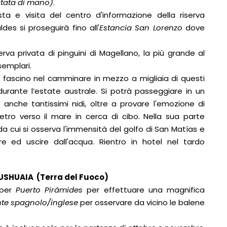
rtata di mano)
.
ta e visita del centro d'informazione della riserva
des si proseguirà fino all'
Estancia San Lorenzo
dove
erva privata di pinguini di Magellano, la più grande al
emplari.
ro fascino nel camminare in mezzo a migliaia di questi
 durante l’estate australe. Si potrà passeggiare in un
 anche tantissimi nidi, oltre a provare l'emozione di
ietro verso il mare in cerca di cibo. Nella sua parte
da cui si osserva l'immensità del golfo di San Matías e
re ed uscire dall'acqua. Rientro in hotel nel tardo
HUAIA (Terra del Fuoco)
 per
Puerto Pirámides
per effettuare una magnifica
nte spagnolo/inglese
per osservare da vicino le balene