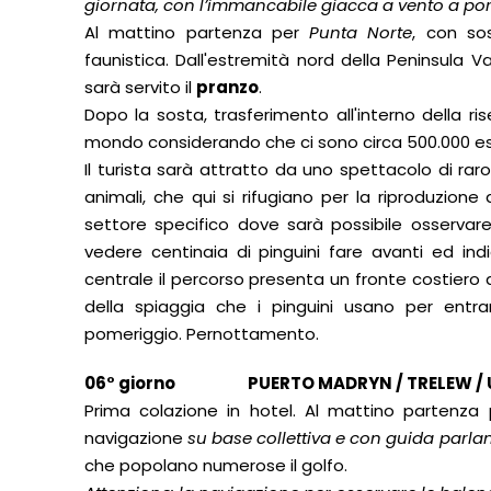
giornata, con l’immancabile giacca a vento a po
Al mattino partenza per
Punta Norte
, con sos
faunistica. Dall'estremità nord della Peninsula Val
sarà servito il
pranzo
.
Dopo la sosta, trasferimento all'interno della ris
mondo considerando che ci sono circa 500.000 es
Il turista sarà attratto da uno spettacolo di ra
animali, che qui si rifugiano per la riproduzione
settore specifico dove sarà possibile osservare
vedere centinaia di pinguini fare avanti ed ind
centrale il percorso presenta un fronte costiero 
della spiaggia che i pinguini usano per entra
pomeriggio. Pernottamento.
06° giorno PUERTO MADRYN / TRELEW / US
Prima colazione in hotel. Al mattino partenza
navigazione
su base collettiva e con guida parla
che popolano numerose il golfo.