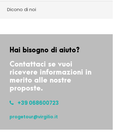
Dicono di noi
Hai bisogno di aiuto?
Contattaci se vuoi
ricevere informazioni in
merito alle nostre
proposte.
+39 068600723
progetour@virgilio.it