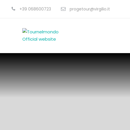
+39 068600723
progetour@virgilio.it