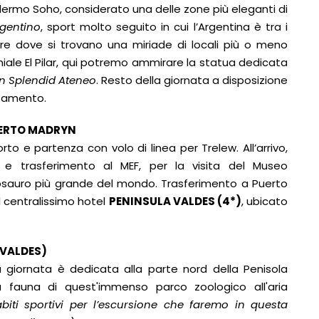
 Palermo Soho, considerato una delle zone più eleganti di
gentino
, sport molto seguito in cui l’Argentina è tra i
ere dove si trovano una miriade di locali più o meno
oniale El Pilar, qui potremo ammirare la statua dedicata
n Splendid Ateneo
. Resto della giornata a disposizione
ttamento.
ERTO MADRYN
to e partenza con volo di linea per Trelew. All’arrivo,
 e trasferimento al MEF, per la visita del Museo
nosauro più grande del mondo. Trasferimento a Puerto
 centralissimo hotel
PENINSULA VALDES (4*)
, ubicato
 VALDES)
era giornata è dedicata alla parte nord della Penisola
a fauna di quest'immenso parco zoologico all'aria
abiti sportivi per l’escursione che faremo in questa