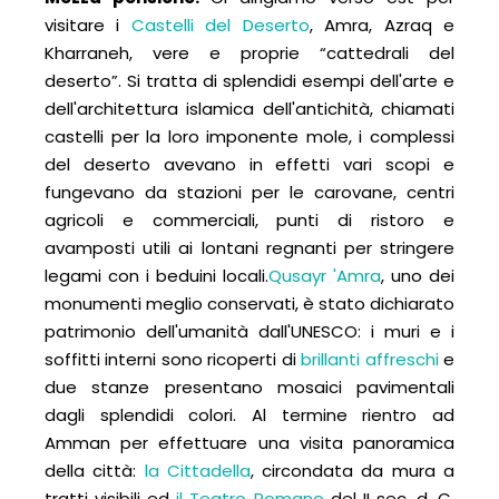
visitare i
Castelli del Deserto
, Amra, Azraq e
Kharraneh, vere e proprie “cattedrali del
deserto”. Si tratta di splendidi esempi dell'arte e
dell'architettura islamica dell'antichità, chiamati
castelli per la loro imponente mole, i complessi
del deserto avevano in effetti vari scopi e
fungevano da stazioni per le carovane, centri
agricoli e commerciali, punti di ristoro e
avamposti utili ai lontani regnanti per stringere
legami con i beduini locali.
Qusayr 'Amra
, uno dei
monumenti meglio conservati, è stato dichiarato
patrimonio dell'umanità dall'UNESCO: i muri e i
soffitti interni sono ricoperti di
brillanti affreschi
e
due stanze presentano mosaici pavimentali
dagli splendidi colori. Al termine rientro ad
Amman per effettuare una visita panoramica
della città:
la Cittadella
, circondata da mura a
tratti visibili ed
il Teatro Romano
del II sec. d. C.