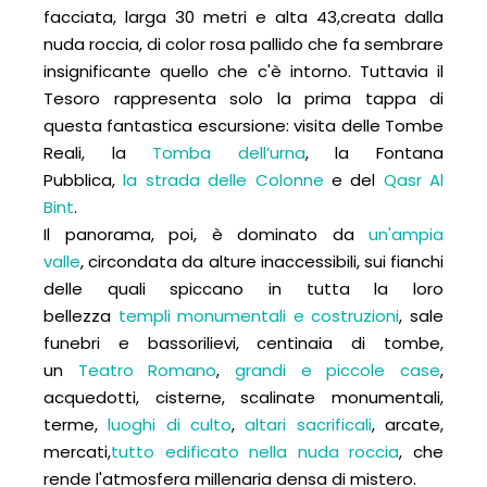
facciata, larga 30 metri e alta 43,creata dalla
nuda roccia, di color rosa pallido che fa sembrare
insignificante quello che c'è intorno. Tuttavia il
Tesoro rappresenta solo la prima tappa di
questa fantastica escursione: visita delle Tombe
Reali, la
Tomba dell’urna
, la Fontana
Pubblica,
la
strada delle Colonne
e del
Qasr Al
Bint
.
Il panorama, poi, è dominato da
un'ampia
valle
, circondata da alture inaccessibili, sui fianchi
delle quali spiccano in tutta la loro
bellezza
templi monumentali e costruzioni
, sale
funebri e bassorilievi, centinaia di tombe,
un
Teatro Romano
,
grandi e piccole case
,
acquedotti, cisterne, scalinate monumentali,
terme,
luoghi di culto
,
altari sacrificali
, arcate,
mercati,
tutto edificato nella nuda roccia
, che
rende l'atmosfera millenaria densa di mistero.