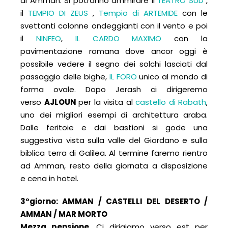
di Amman. Si potranno ammirare il
TEATRO SUD
,
il
TEMPIO DI ZEUS
,
Tempio di ARTEMIDE
con le
svettanti colonne ondeggianti con il vento e poi
il
NINFEO
,
IL CARDO MAXIMO
con la
pavimentazione romana dove ancor oggi è
possibile vedere il segno dei solchi lasciati dal
passaggio delle bighe,
IL FORO
unico al mondo di
forma ovale. Dopo Jerash ci dirigeremo
verso
AJLOUN
per la visita al
castello di Rabath
,
uno dei migliori esempi di architettura araba.
Dalle feritoie e dai bastioni si gode una
suggestiva vista sulla valle del Giordano e sulla
biblica terra di Galilea. Al termine faremo rientro
ad Amman, resto della giornata a disposizione
e cena in hotel.
3°giorno: AMMAN / CASTELLI DEL DESERTO /
AMMAN / MAR MORTO
Mezza pensione.
Ci dirigiamo verso est per