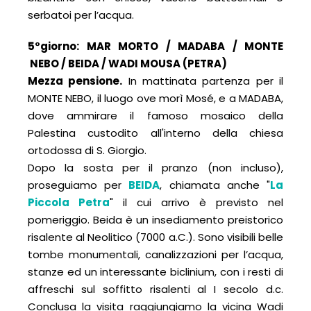
serbatoi per l’acqua.
5°giorno: MAR MORTO / MADABA / MONTE
NEBO
/
BEIDA / WADI MOUSA (PETRA)
Mezza pensione.
In mattinata partenza per il
MONTE NEBO, il luogo ove morì Mosé, e a MADABA,
dove ammirare il famoso mosaico della
Palestina custodito all'interno della chiesa
ortodossa di S. Giorgio.
Dopo la sosta per il pranzo (non incluso),
proseguiamo per
BEIDA
, chiamata anche "
La
Piccola Petra
" il cui arrivo è previsto nel
pomeriggio. Beida è un insediamento preistorico
risalente al Neolitico (7000 a.C.). Sono visibili belle
tombe monumentali, canalizzazioni per l’acqua,
stanze ed un interessante biclinium, con i resti di
affreschi sul soffitto risalenti al I secolo d.c.
Conclusa la visita raggiungiamo la vicina Wadi