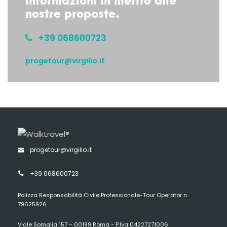
informazioni in merito alle
nostre proposte.
+39 068600723
progetour@virgilio.it
progetour@virgilio.it
+39 068600723
Polizza Responsabilità Civile Professionale-Tour Operator n.
79625926
Viale Somalia 157 – 00199 Roma - P.Iva 04227271006