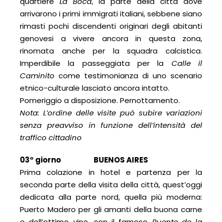
quartiere
La Boca
, la parte della città dove
arrivarono i primi immigrati italiani, sebbene siano
rimasti pochi discendenti originari degli abitanti
genovesi a vivere ancora in questa zona,
rinomata anche per la squadra calcistica.
Imperdibile la passeggiata per la
Calle il
Caminito
come testimonianza di uno scenario
etnico-culturale lasciato ancora intatto.
Pomeriggio a disposizione. Pernottamento.
Nota: L’ordine delle visite può subire variazioni
senza preavviso in funzione dell’intensità del
traffico cittadino
03° giorno BUENOS AIRES
Prima colazione in hotel e partenza per la
seconda parte della visita della città, quest’oggi
dedicata alla parte nord, quella più moderna:
Puerto Madero per gli amanti della buona carne
e dell’ottimo vino, con il famoso
Puente de la